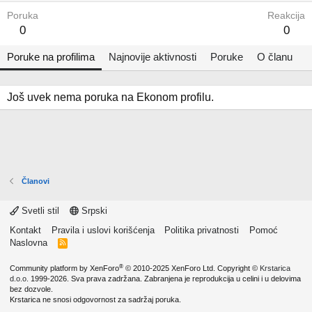
Poruka
Reakcija
0
0
Poruke na profilima
Najnovije aktivnosti
Poruke
O članu
Još uvek nema poruka na Ekonom profilu.
Članovi
Svetli stil
Srpski
Kontakt
Pravila i uslovi korišćenja
Politika privatnosti
Pomoć
Naslovna
R
S
S
®
Community platform by XenForo
© 2010-2025 XenForo Ltd.
Copyright ©
Krstarica
d.o.o.
1999-2026. Sva prava zadržana. Zabranjena je reprodukcija u celini i u delovima
bez dozvole.
Krstarica ne snosi odgovornost za sadržaj poruka.