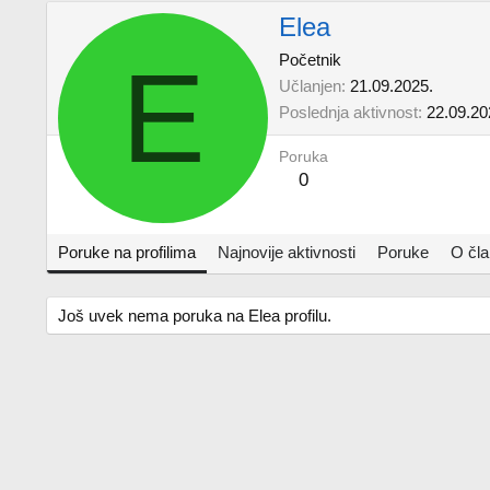
Elea
E
Početnik
Učlanjen
21.09.2025.
Poslednja aktivnost
22.09.20
Poruka
0
Poruke na profilima
Najnovije aktivnosti
Poruke
O čl
Još uvek nema poruka na Elea profilu.