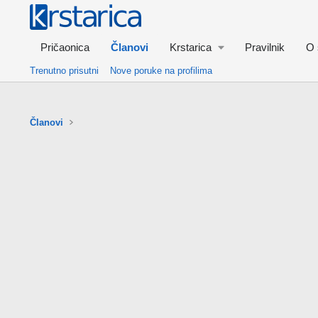
Pričaonica
Članovi
Krstarica
Pravilnik
O 
Trenutno prisutni
Nove poruke na profilima
Članovi