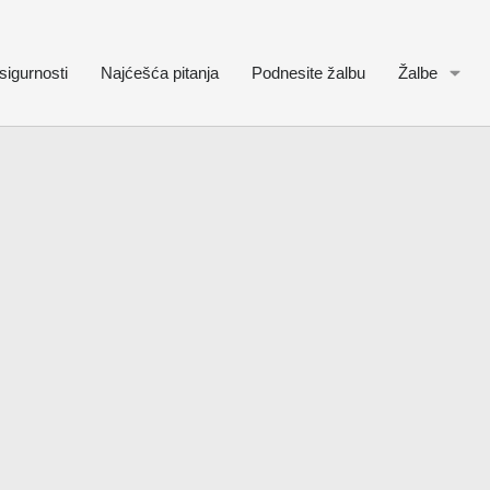
sigurnosti
Najćešća pitanja
Podnesite žalbu
Žalbe