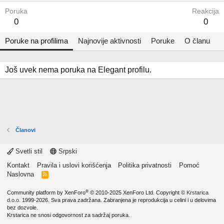
Poruka
Reakcija
0
0
Poruke na profilima
Najnovije aktivnosti
Poruke
O članu
Još uvek nema poruka na Elegant profilu.
Članovi
Svetli stil
Srpski
Kontakt
Pravila i uslovi korišćenja
Politika privatnosti
Pomoć
Naslovna
R
S
S
®
Community platform by XenForo
© 2010-2025 XenForo Ltd.
Copyright ©
Krstarica
d.o.o.
1999-2026. Sva prava zadržana. Zabranjena je reprodukcija u celini i u delovima
bez dozvole.
Krstarica ne snosi odgovornost za sadržaj poruka.