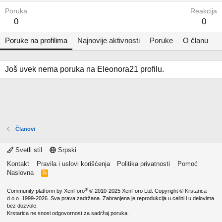
Poruka
Reakcija
0
0
Poruke na profilima
Najnovije aktivnosti
Poruke
O članu
Još uvek nema poruka na Eleonora21 profilu.
Članovi
Svetli stil
Srpski
Kontakt
Pravila i uslovi korišćenja
Politika privatnosti
Pomoć
Naslovna
R
S
S
®
Community platform by XenForo
© 2010-2025 XenForo Ltd.
Copyright ©
Krstarica
d.o.o.
1999-2026. Sva prava zadržana. Zabranjena je reprodukcija u celini i u delovima
bez dozvole.
Krstarica ne snosi odgovornost za sadržaj poruka.