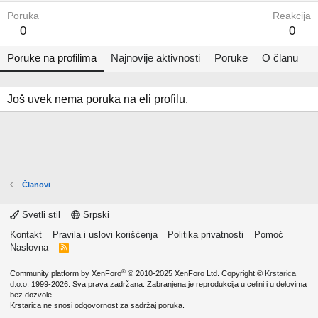
Poruka
Reakcija
0
0
Poruke na profilima
Najnovije aktivnosti
Poruke
O članu
Još uvek nema poruka na eli profilu.
Članovi
Svetli stil
Srpski
Kontakt
Pravila i uslovi korišćenja
Politika privatnosti
Pomoć
Naslovna
R
S
S
®
Community platform by XenForo
© 2010-2025 XenForo Ltd.
Copyright ©
Krstarica
d.o.o.
1999-2026. Sva prava zadržana. Zabranjena je reprodukcija u celini i u delovima
bez dozvole.
Krstarica ne snosi odgovornost za sadržaj poruka.