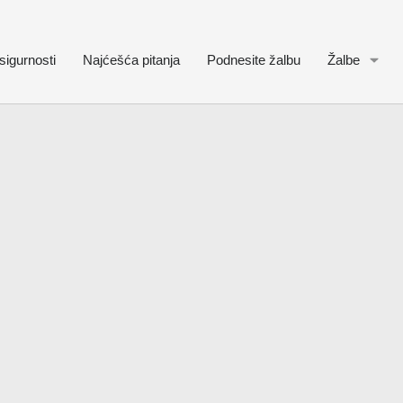
sigurnosti
Najćešća pitanja
Podnesite žalbu
Žalbe