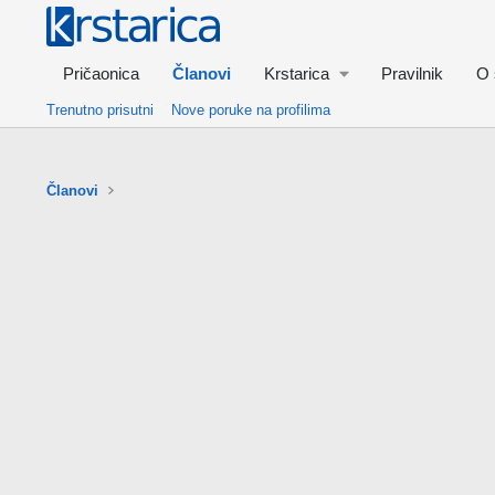
Pričaonica
Članovi
Krstarica
Pravilnik
O 
Trenutno prisutni
Nove poruke na profilima
Članovi