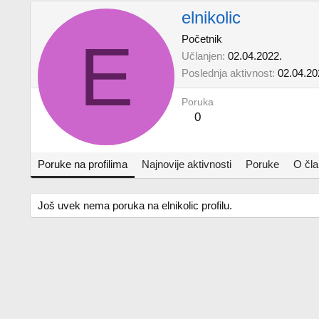
elnikolic
E
Početnik
Učlanjen
02.04.2022.
Poslednja aktivnost
02.04.20
Poruka
0
Poruke na profilima
Najnovije aktivnosti
Poruke
O čl
Još uvek nema poruka na elnikolic profilu.