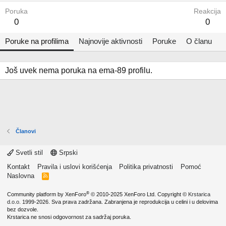
Poruka
Reakcija
0
0
Poruke na profilima
Najnovije aktivnosti
Poruke
O članu
Još uvek nema poruka na ema-89 profilu.
Članovi
Svetli stil
Srpski
Kontakt
Pravila i uslovi korišćenja
Politika privatnosti
Pomoć
Naslovna
R
S
S
®
Community platform by XenForo
© 2010-2025 XenForo Ltd.
Copyright ©
Krstarica
d.o.o.
1999-2026. Sva prava zadržana. Zabranjena je reprodukcija u celini i u delovima
bez dozvole.
Krstarica ne snosi odgovornost za sadržaj poruka.