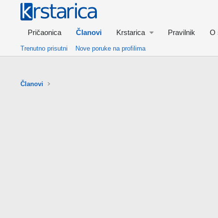
Pričaonica
Članovi
Krstarica
Pravilnik
O 
Trenutno prisutni
Nove poruke na profilima
Članovi