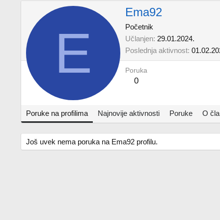
Ema92
E
Početnik
Učlanjen
29.01.2024.
Poslednja aktivnost
01.02.20
Poruka
0
Poruke na profilima
Najnovije aktivnosti
Poruke
O čl
Još uvek nema poruka na Ema92 profilu.