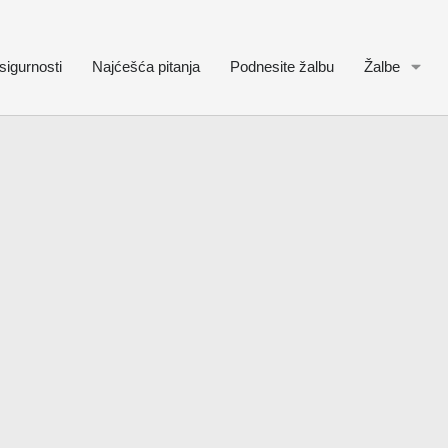
sigurnosti
Najćešća pitanja
Podnesite žalbu
Žalbe