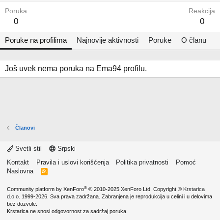
Poruka
Reakcija
0
0
Poruke na profilima
Najnovije aktivnosti
Poruke
O članu
Još uvek nema poruka na Ema94 profilu.
Članovi
Svetli stil
Srpski
Kontakt
Pravila i uslovi korišćenja
Politika privatnosti
Pomoć
Naslovna
R
S
S
®
Community platform by XenForo
© 2010-2025 XenForo Ltd.
Copyright ©
Krstarica
d.o.o.
1999-2026. Sva prava zadržana. Zabranjena je reprodukcija u celini i u delovima
bez dozvole.
Krstarica ne snosi odgovornost za sadržaj poruka.