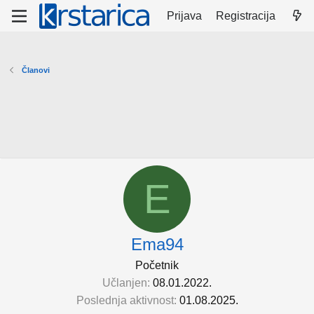
Prijava
Registracija
Članovi
E
Ema94
Početnik
Učlanjen
08.01.2022.
Poslednja aktivnost
01.08.2025.