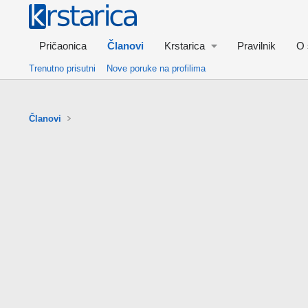
Pričaonica
Članovi
Krstarica
Pravilnik
O 
Trenutno prisutni
Nove poruke na profilima
Članovi