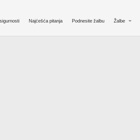
sigurnosti
Najćešća pitanja
Podnesite žalbu
Žalbe