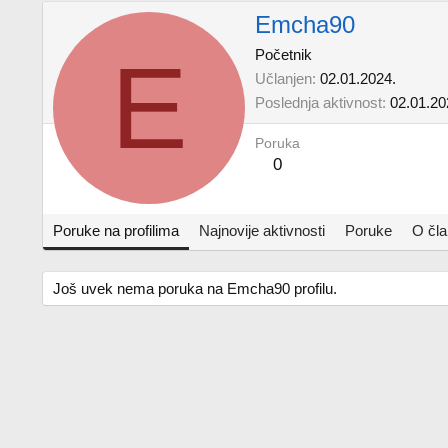
Emcha90
E
Početnik
Učlanjen
02.01.2024.
Poslednja aktivnost
02.01.20
Poruka
0
Poruke na profilima
Najnovije aktivnosti
Poruke
O čl
Još uvek nema poruka na Emcha90 profilu.