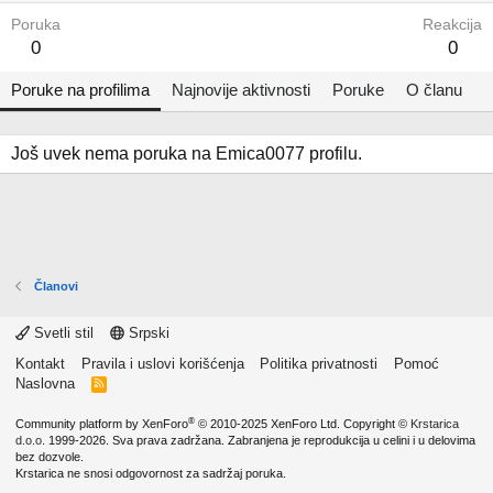
Poruka
Reakcija
0
0
Poruke na profilima
Najnovije aktivnosti
Poruke
O članu
Još uvek nema poruka na Emica0077 profilu.
Članovi
Svetli stil
Srpski
Kontakt
Pravila i uslovi korišćenja
Politika privatnosti
Pomoć
Naslovna
R
S
S
®
Community platform by XenForo
© 2010-2025 XenForo Ltd.
Copyright ©
Krstarica
d.o.o.
1999-2026. Sva prava zadržana. Zabranjena je reprodukcija u celini i u delovima
bez dozvole.
Krstarica ne snosi odgovornost za sadržaj poruka.