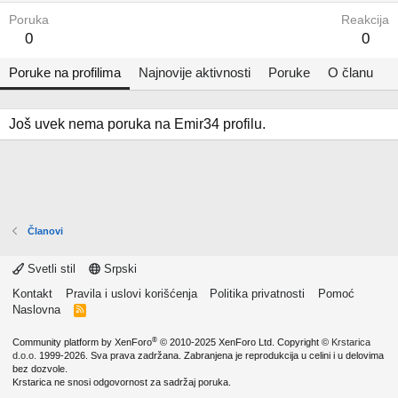
Poruka
Reakcija
0
0
Poruke na profilima
Najnovije aktivnosti
Poruke
O članu
Još uvek nema poruka na Emir34 profilu.
Članovi
Svetli stil
Srpski
Kontakt
Pravila i uslovi korišćenja
Politika privatnosti
Pomoć
Naslovna
R
S
S
®
Community platform by XenForo
© 2010-2025 XenForo Ltd.
Copyright ©
Krstarica
d.o.o.
1999-2026. Sva prava zadržana. Zabranjena je reprodukcija u celini i u delovima
bez dozvole.
Krstarica ne snosi odgovornost za sadržaj poruka.