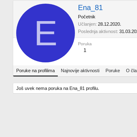
Ena_81
E
Početnik
Učlanjen
28.12.2020.
Poslednja aktivnost
31.03.20
Poruka
1
Poruke na profilima
Najnovije aktivnosti
Poruke
O čl
Još uvek nema poruka na Ena_81 profilu.