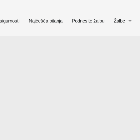
sigurnosti
Najćešća pitanja
Podnesite žalbu
Žalbe