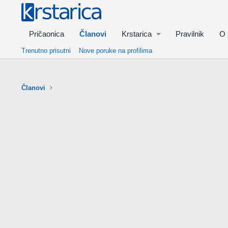
Pričaonica
Članovi
Krstarica
Pravilnik
O 
Trenutno prisutni
Nove poruke na profilima
Članovi