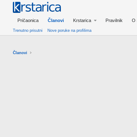
Pričaonica
Članovi
Krstarica
Pravilnik
O 
Trenutno prisutni
Nove poruke na profilima
Članovi