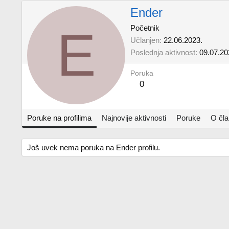
Ender
E
Početnik
Učlanjen
22.06.2023.
Poslednja aktivnost
09.07.20
Poruka
0
Poruke na profilima
Najnovije aktivnosti
Poruke
O čl
Još uvek nema poruka na Ender profilu.