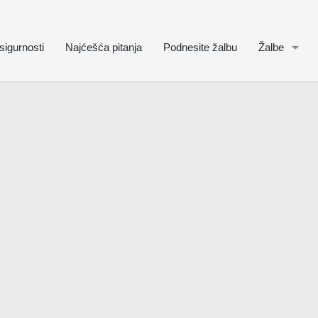
sigurnosti
Najćešća pitanja
Podnesite žalbu
Žalbe