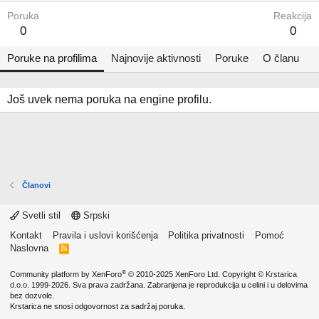
Poruka
Reakcija
0
0
Poruke na profilima
Najnovije aktivnosti
Poruke
O članu
Još uvek nema poruka na engine profilu.
Članovi
Svetli stil
Srpski
Kontakt
Pravila i uslovi korišćenja
Politika privatnosti
Pomoć
Naslovna
R
S
S
®
Community platform by XenForo
© 2010-2025 XenForo Ltd.
Copyright ©
Krstarica
d.o.o.
1999-2026. Sva prava zadržana. Zabranjena je reprodukcija u celini i u delovima
bez dozvole.
Krstarica ne snosi odgovornost za sadržaj poruka.