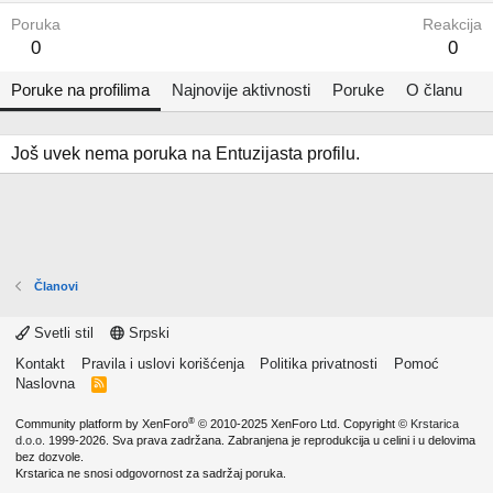
Poruka
Reakcija
0
0
Poruke na profilima
Najnovije aktivnosti
Poruke
O članu
Još uvek nema poruka na Entuzijasta profilu.
Članovi
Svetli stil
Srpski
Kontakt
Pravila i uslovi korišćenja
Politika privatnosti
Pomoć
Naslovna
R
S
S
®
Community platform by XenForo
© 2010-2025 XenForo Ltd.
Copyright ©
Krstarica
d.o.o.
1999-2026. Sva prava zadržana. Zabranjena je reprodukcija u celini i u delovima
bez dozvole.
Krstarica ne snosi odgovornost za sadržaj poruka.