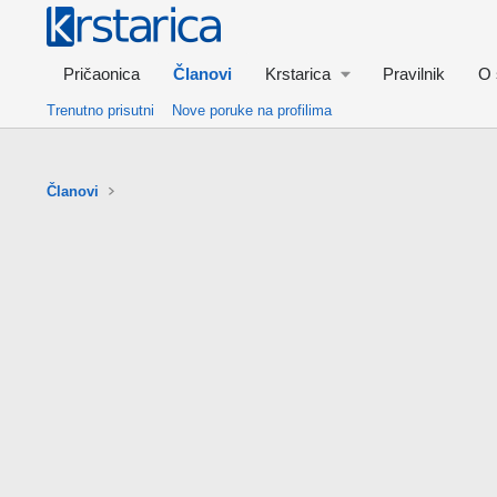
Pričaonica
Članovi
Krstarica
Pravilnik
O 
Trenutno prisutni
Nove poruke na profilima
Članovi