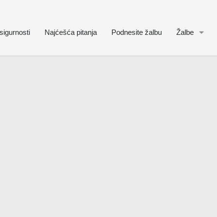
sigurnosti
Najćešća pitanja
Podnesite žalbu
Žalbe