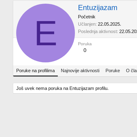
Entuzijazam
E
Početnik
Učlanjen
22.05.2025.
Poslednja aktivnost
22.05.20
Poruka
0
Poruke na profilima
Najnovije aktivnosti
Poruke
O čl
Još uvek nema poruka na Entuzijazam profilu.