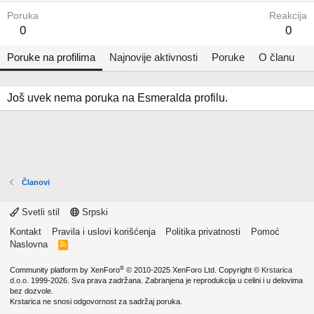
Poruka
Reakcija
0
0
Poruke na profilima
Najnovije aktivnosti
Poruke
O članu
Još uvek nema poruka na Esmeralda profilu.
Članovi
Svetli stil
Srpski
Kontakt
Pravila i uslovi korišćenja
Politika privatnosti
Pomoć
Naslovna
R
S
S
®
Community platform by XenForo
© 2010-2025 XenForo Ltd.
Copyright ©
Krstarica
d.o.o.
1999-2026. Sva prava zadržana. Zabranjena je reprodukcija u celini i u delovima
bez dozvole.
Krstarica ne snosi odgovornost za sadržaj poruka.