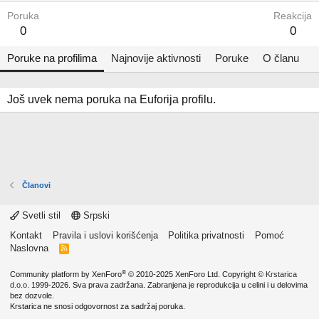
Poruka
Reakcija
0
0
Poruke na profilima
Najnovije aktivnosti
Poruke
O članu
Još uvek nema poruka na Euforija profilu.
Članovi
Svetli stil
Srpski
Kontakt
Pravila i uslovi korišćenja
Politika privatnosti
Pomoć
Naslovna
R
S
S
®
Community platform by XenForo
© 2010-2025 XenForo Ltd.
Copyright ©
Krstarica
d.o.o.
1999-2026. Sva prava zadržana. Zabranjena je reprodukcija u celini i u delovima
bez dozvole.
Krstarica ne snosi odgovornost za sadržaj poruka.