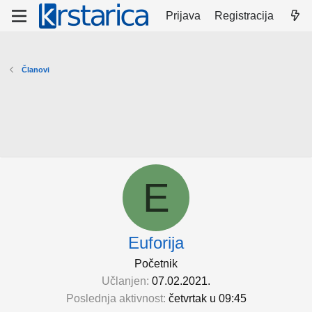
Prijava
Registracija
Članovi
E
Euforija
Početnik
Učlanjen
07.02.2021.
Poslednja aktivnost
četvrtak u 09:45