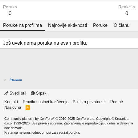
Poruka
Reakcija
0
0
Poruke na profilima
Najnovije aktivnosti
Poruke
O članu
Još uvek nema poruka na evan profilu.
Članovi
Svetli stil
Srpski
Kontakt
Pravila i uslovi korišćenja
Politika privatnosti
Pomoć
Naslovna
R
S
S
®
Community platform by XenForo
© 2010-2025 XenForo Ltd.
Copyright ©
Krstarica
d.o.o.
1999-2026. Sva prava zadržana. Zabranjena je reprodukcija u celini i u delovima
bez dozvole.
Krstarica ne snosi odgovornost za sadržaj poruka.