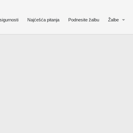
sigurnosti
Najćešća pitanja
Podnesite žalbu
Žalbe