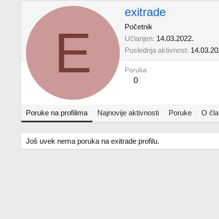
exitrade
E
Početnik
Učlanjen
14.03.2022.
Poslednja aktivnost
14.03.20
Poruka
0
Poruke na profilima
Najnovije aktivnosti
Poruke
O čl
Još uvek nema poruka na exitrade profilu.