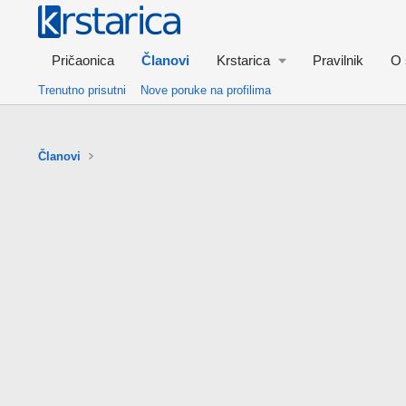
Pričaonica
Članovi
Krstarica
Pravilnik
O 
Trenutno prisutni
Nove poruke na profilima
Članovi