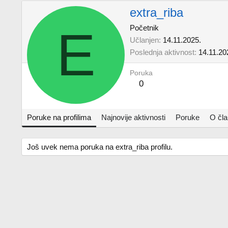
extra_riba
E
Početnik
Učlanjen
14.11.2025.
Poslednja aktivnost
14.11.20
Poruka
0
Poruke na profilima
Najnovije aktivnosti
Poruke
O čl
Još uvek nema poruka na extra_riba profilu.