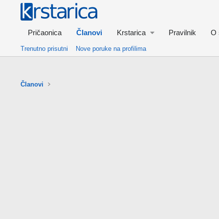
Pričaonica
Članovi
Krstarica
Pravilnik
O 
Trenutno prisutni
Nove poruke na profilima
Članovi