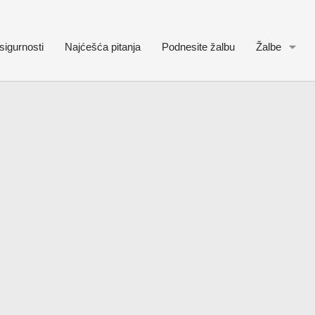
sigurnosti
Najćešća pitanja
Podnesite žalbu
Žalbe