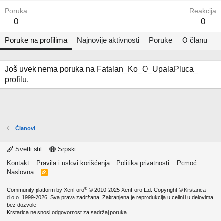
Poruka
Reakcija
0
0
Poruke na profilima
Najnovije aktivnosti
Poruke
O članu
Još uvek nema poruka na Fatalan_Ko_O_UpalaPluca_
profilu.
Članovi
Svetli stil
Srpski
Kontakt
Pravila i uslovi korišćenja
Politika privatnosti
Pomoć
Naslovna
R
S
S
®
Community platform by XenForo
© 2010-2025 XenForo Ltd.
Copyright ©
Krstarica
d.o.o.
1999-2026. Sva prava zadržana. Zabranjena je reprodukcija u celini i u delovima
bez dozvole.
Krstarica ne snosi odgovornost za sadržaj poruka.