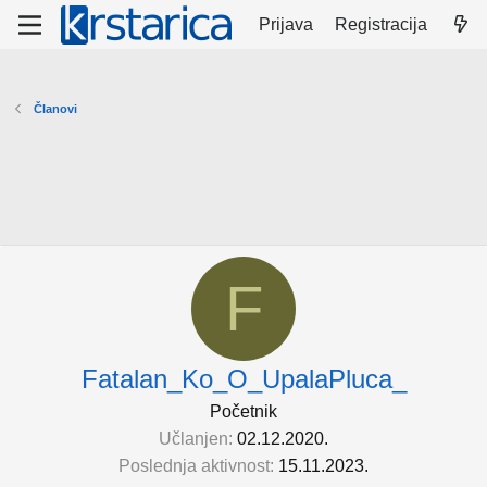
Prijava
Registracija
Članovi
F
Fatalan_Ko_O_UpalaPluca_
Početnik
Učlanjen
02.12.2020.
Poslednja aktivnost
15.11.2023.