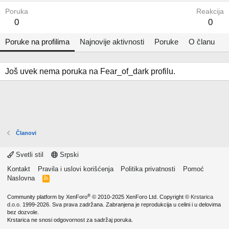
Poruka
Reakcija
0
0
Poruke na profilima
Najnovije aktivnosti
Poruke
O članu
Još uvek nema poruka na Fear_of_dark profilu.
Članovi
Svetli stil
Srpski
Kontakt
Pravila i uslovi korišćenja
Politika privatnosti
Pomoć
Naslovna
R
S
S
®
Community platform by XenForo
© 2010-2025 XenForo Ltd.
Copyright ©
Krstarica
d.o.o.
1999-2026. Sva prava zadržana. Zabranjena je reprodukcija u celini i u delovima
bez dozvole.
Krstarica ne snosi odgovornost za sadržaj poruka.