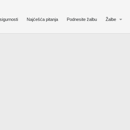
sigurnosti
Najćešća pitanja
Podnesite žalbu
Žalbe