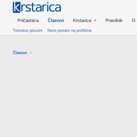
Pričaonica
Članovi
Krstarica
Pravilnik
O 
Trenutno prisutni
Nove poruke na profilima
Članovi