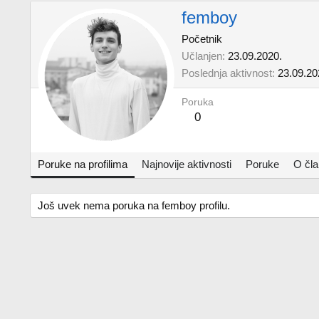
femboy
Početnik
Učlanjen
23.09.2020.
Poslednja aktivnost
23.09.20
Poruka
0
Poruke na profilima
Najnovije aktivnosti
Poruke
O čl
Još uvek nema poruka na femboy profilu.