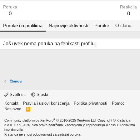
Poruka
Reakcija
0
0
Poruke na profilima
Najnovije aktivnosti
Poruke
O članu
Još uvek nema poruka na fenixasti profilu.
Članovi
Svetli stil
Srpski
Kontakt
Pravila i uslovi korišćenja
Politika privatnosti
Pomoć
Naslovna
R
S
S
®
Community platform by XenForo
© 2010-2025 XenForo Ltd.
Copyright ©
Krstarica
d.o.o.
1999-2026. Sva prava zadržana. Zabranjena je reprodukcija u celini i u delovima
bez dozvole.
Krstarica ne snosi odgovornost za sadržaj poruka.