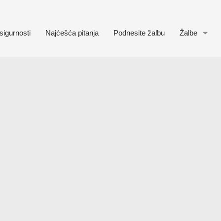
sigurnosti
Najćešća pitanja
Podnesite žalbu
Žalbe