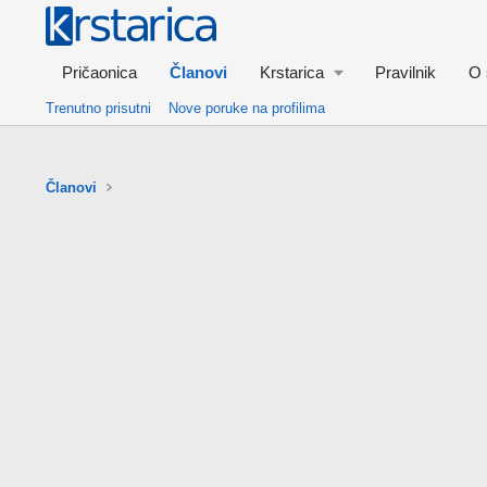
Pričaonica
Članovi
Krstarica
Pravilnik
O 
Trenutno prisutni
Nove poruke na profilima
Članovi