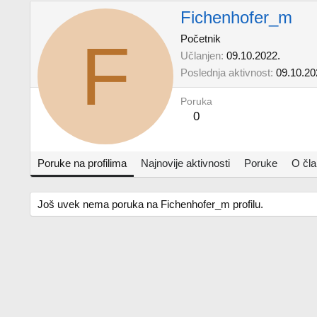
Fichenhofer_m
F
Početnik
Učlanjen
09.10.2022.
Poslednja aktivnost
09.10.20
Poruka
0
Poruke na profilima
Najnovije aktivnosti
Poruke
O čl
Još uvek nema poruka na Fichenhofer_m profilu.