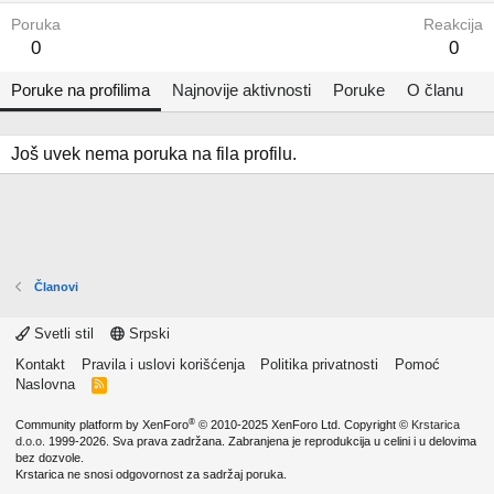
Poruka
Reakcija
0
0
Poruke na profilima
Najnovije aktivnosti
Poruke
O članu
Još uvek nema poruka na fila profilu.
Članovi
Svetli stil
Srpski
Kontakt
Pravila i uslovi korišćenja
Politika privatnosti
Pomoć
Naslovna
R
S
S
®
Community platform by XenForo
© 2010-2025 XenForo Ltd.
Copyright ©
Krstarica
d.o.o.
1999-2026. Sva prava zadržana. Zabranjena je reprodukcija u celini i u delovima
bez dozvole.
Krstarica ne snosi odgovornost za sadržaj poruka.