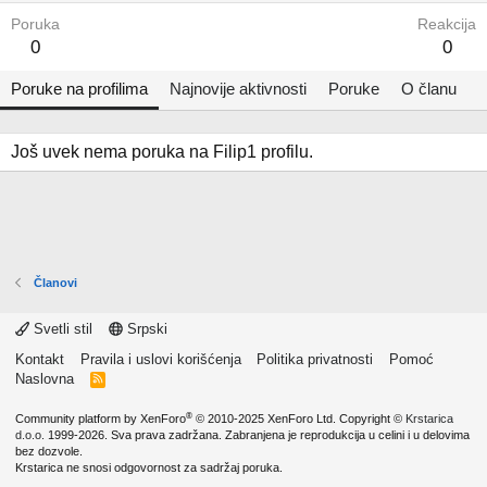
Poruka
Reakcija
0
0
Poruke na profilima
Najnovije aktivnosti
Poruke
O članu
Još uvek nema poruka na Filip1 profilu.
Članovi
Svetli stil
Srpski
Kontakt
Pravila i uslovi korišćenja
Politika privatnosti
Pomoć
Naslovna
R
S
S
®
Community platform by XenForo
© 2010-2025 XenForo Ltd.
Copyright ©
Krstarica
d.o.o.
1999-2026. Sva prava zadržana. Zabranjena je reprodukcija u celini i u delovima
bez dozvole.
Krstarica ne snosi odgovornost za sadržaj poruka.