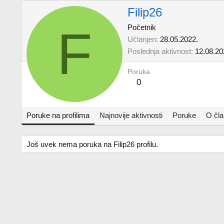
Filip26
F
Početnik
Učlanjen
28.05.2022.
Poslednja aktivnost
12.08.20
Poruka
0
Poruke na profilima
Najnovije aktivnosti
Poruke
O čl
Još uvek nema poruka na Filip26 profilu.