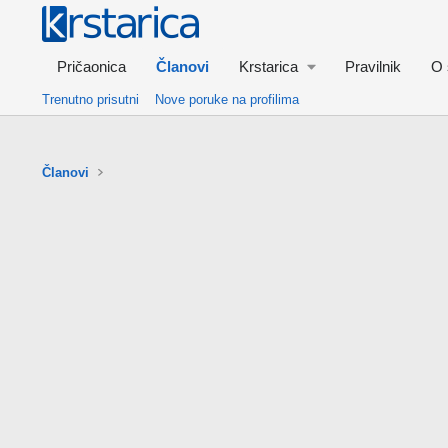
Pričaonica
Članovi
Krstarica
Pravilnik
O 
Trenutno prisutni
Nove poruke na profilima
Članovi