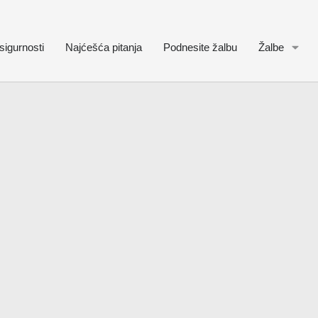
sigurnosti
Najćešća pitanja
Podnesite žalbu
Žalbe