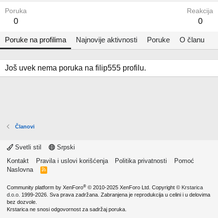
Poruka
Reakcija
0
0
Poruke na profilima
Najnovije aktivnosti
Poruke
O članu
Još uvek nema poruka na filip555 profilu.
Članovi
Svetli stil
Srpski
Kontakt
Pravila i uslovi korišćenja
Politika privatnosti
Pomoć
Naslovna
R
S
S
®
Community platform by XenForo
© 2010-2025 XenForo Ltd.
Copyright ©
Krstarica
d.o.o.
1999-2026. Sva prava zadržana. Zabranjena je reprodukcija u celini i u delovima
bez dozvole.
Krstarica ne snosi odgovornost za sadržaj poruka.