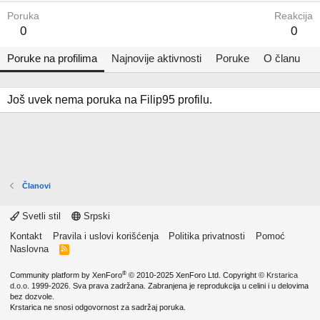
Poruka
Reakcija
0
0
Poruke na profilima
Najnovije aktivnosti
Poruke
O članu
Još uvek nema poruka na Filip95 profilu.
Članovi
Svetli stil
Srpski
Kontakt
Pravila i uslovi korišćenja
Politika privatnosti
Pomoć
Naslovna
R
S
S
®
Community platform by XenForo
© 2010-2025 XenForo Ltd.
Copyright ©
Krstarica
d.o.o.
1999-2026. Sva prava zadržana. Zabranjena je reprodukcija u celini i u delovima
bez dozvole.
Krstarica ne snosi odgovornost za sadržaj poruka.