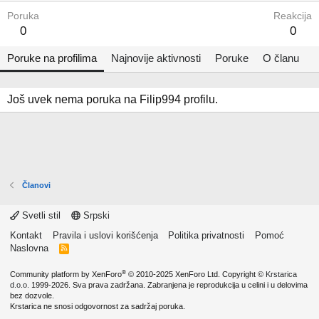
Poruka
Reakcija
0
0
Poruke na profilima
Najnovije aktivnosti
Poruke
O članu
Još uvek nema poruka na Filip994 profilu.
Članovi
Svetli stil
Srpski
Kontakt
Pravila i uslovi korišćenja
Politika privatnosti
Pomoć
Naslovna
R
S
S
®
Community platform by XenForo
© 2010-2025 XenForo Ltd.
Copyright ©
Krstarica
d.o.o.
1999-2026. Sva prava zadržana. Zabranjena je reprodukcija u celini i u delovima
bez dozvole.
Krstarica ne snosi odgovornost za sadržaj poruka.