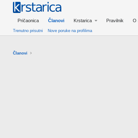
Pričaonica
Članovi
Krstarica
Pravilnik
O 
Trenutno prisutni
Nove poruke na profilima
Članovi