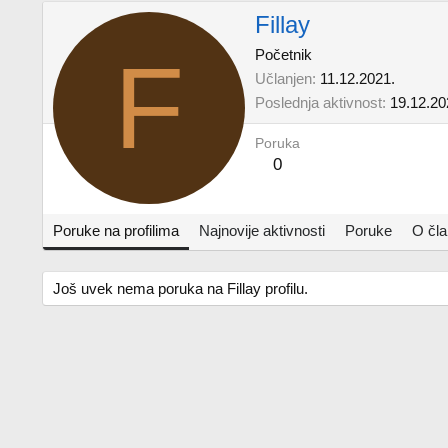
Fillay
F
Početnik
Učlanjen
11.12.2021.
Poslednja aktivnost
19.12.20
Poruka
0
Poruke na profilima
Najnovije aktivnosti
Poruke
O čl
Još uvek nema poruka na Fillay profilu.