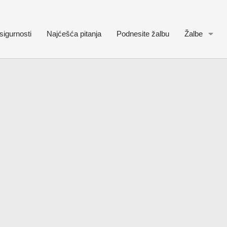
sigurnosti
Najćešća pitanja
Podnesite žalbu
Žalbe