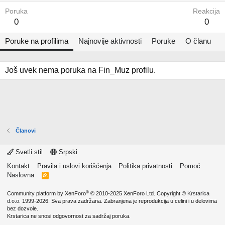
Poruka
Reakcija
0
0
Poruke na profilima
Najnovije aktivnosti
Poruke
O članu
Još uvek nema poruka na Fin_Muz profilu.
Članovi
Svetli stil
Srpski
Kontakt
Pravila i uslovi korišćenja
Politika privatnosti
Pomoć
Naslovna
R
S
S
®
Community platform by XenForo
© 2010-2025 XenForo Ltd.
Copyright ©
Krstarica
d.o.o.
1999-2026. Sva prava zadržana. Zabranjena je reprodukcija u celini i u delovima
bez dozvole.
Krstarica ne snosi odgovornost za sadržaj poruka.