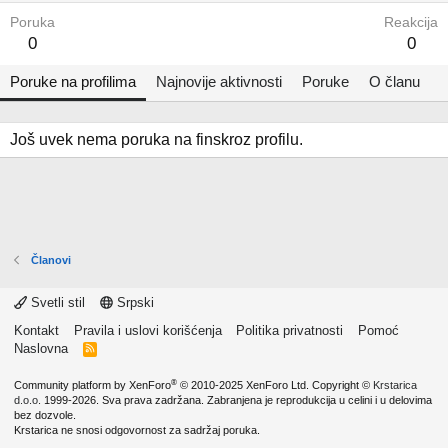
Poruka
Reakcija
0
0
Poruke na profilima
Najnovije aktivnosti
Poruke
O članu
Još uvek nema poruka na finskroz profilu.
Članovi
Svetli stil
Srpski
Kontakt
Pravila i uslovi korišćenja
Politika privatnosti
Pomoć
Naslovna
R
S
S
®
Community platform by XenForo
© 2010-2025 XenForo Ltd.
Copyright ©
Krstarica
d.o.o.
1999-2026. Sva prava zadržana. Zabranjena je reprodukcija u celini i u delovima
bez dozvole.
Krstarica ne snosi odgovornost za sadržaj poruka.