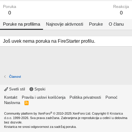
Poruka
Reakcija
0
0
Poruke na profilima
Najnovije aktivnosti
Poruke
O članu
Još uvek nema poruka na FireStarter profilu.
Članovi
Svetli stil
Srpski
Kontakt
Pravila i uslovi korišćenja
Politika privatnosti
Pomoć
Naslovna
R
S
S
®
Community platform by XenForo
© 2010-2025 XenForo Ltd.
Copyright ©
Krstarica
d.o.o.
1999-2026. Sva prava zadržana. Zabranjena je reprodukcija u celini i u delovima
bez dozvole.
Krstarica ne snosi odgovornost za sadržaj poruka.