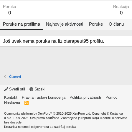
Poruka
Reakcija
0
0
Poruke na profilima
Najnovije aktivnosti
Poruke
O članu
Još uvek nema poruka na fizioterapeut95 profilu.
Članovi
Svetli stil
Srpski
Kontakt
Pravila i uslovi korišćenja
Politika privatnosti
Pomoć
Naslovna
R
S
S
®
Community platform by XenForo
© 2010-2025 XenForo Ltd.
Copyright ©
Krstarica
d.o.o.
1999-2026. Sva prava zadržana. Zabranjena je reprodukcija u celini i u delovima
bez dozvole.
Krstarica ne snosi odgovornost za sadržaj poruka.