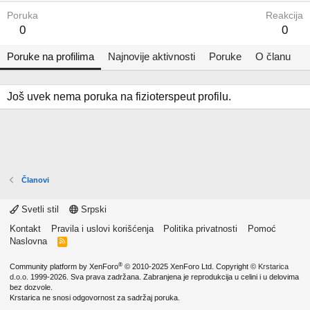
Poruka
Reakcija
0
0
Poruke na profilima
Najnovije aktivnosti
Poruke
O članu
Još uvek nema poruka na fizioterspeut profilu.
Članovi
Svetli stil
Srpski
Kontakt
Pravila i uslovi korišćenja
Politika privatnosti
Pomoć
Naslovna
R
S
S
®
Community platform by XenForo
© 2010-2025 XenForo Ltd.
Copyright ©
Krstarica
d.o.o.
1999-2026. Sva prava zadržana. Zabranjena je reprodukcija u celini i u delovima
bez dozvole.
Krstarica ne snosi odgovornost za sadržaj poruka.