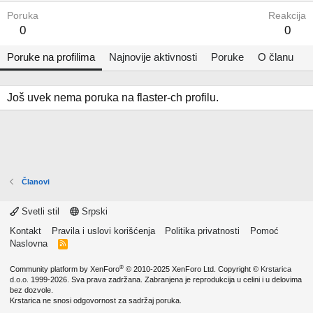
Poruka
Reakcija
0
0
Poruke na profilima
Najnovije aktivnosti
Poruke
O članu
Još uvek nema poruka na flaster-ch profilu.
Članovi
Svetli stil
Srpski
Kontakt
Pravila i uslovi korišćenja
Politika privatnosti
Pomoć
Naslovna
R
S
S
®
Community platform by XenForo
© 2010-2025 XenForo Ltd.
Copyright ©
Krstarica
d.o.o.
1999-2026. Sva prava zadržana. Zabranjena je reprodukcija u celini i u delovima
bez dozvole.
Krstarica ne snosi odgovornost za sadržaj poruka.