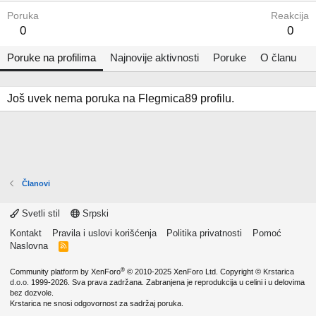
Poruka
Reakcija
0
0
Poruke na profilima
Najnovije aktivnosti
Poruke
O članu
Još uvek nema poruka na Flegmica89 profilu.
Članovi
Svetli stil
Srpski
Kontakt
Pravila i uslovi korišćenja
Politika privatnosti
Pomoć
Naslovna
R
S
S
®
Community platform by XenForo
© 2010-2025 XenForo Ltd.
Copyright ©
Krstarica
d.o.o.
1999-2026. Sva prava zadržana. Zabranjena je reprodukcija u celini i u delovima
bez dozvole.
Krstarica ne snosi odgovornost za sadržaj poruka.