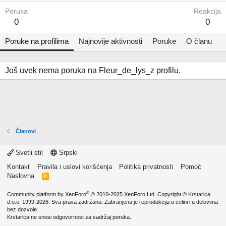
Poruka
Reakcija
0
0
Poruke na profilima
Najnovije aktivnosti
Poruke
O članu
Još uvek nema poruka na Fleur_de_lys_z profilu.
Članovi
Svetli stil
Srpski
Kontakt
Pravila i uslovi korišćenja
Politika privatnosti
Pomoć
Naslovna
R
S
S
®
Community platform by XenForo
© 2010-2025 XenForo Ltd.
Copyright ©
Krstarica
d.o.o.
1999-2026. Sva prava zadržana. Zabranjena je reprodukcija u celini i u delovima
bez dozvole.
Krstarica ne snosi odgovornost za sadržaj poruka.