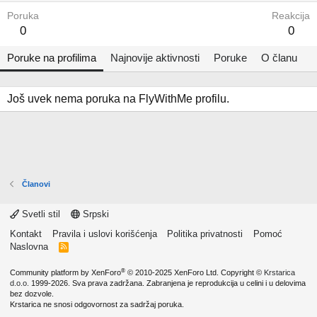
Poruka
Reakcija
0
0
Poruke na profilima
Najnovije aktivnosti
Poruke
O članu
Još uvek nema poruka na FlyWithMe profilu.
Članovi
Svetli stil
Srpski
Kontakt
Pravila i uslovi korišćenja
Politika privatnosti
Pomoć
Naslovna
R
S
S
®
Community platform by XenForo
© 2010-2025 XenForo Ltd.
Copyright ©
Krstarica
d.o.o.
1999-2026. Sva prava zadržana. Zabranjena je reprodukcija u celini i u delovima
bez dozvole.
Krstarica ne snosi odgovornost za sadržaj poruka.