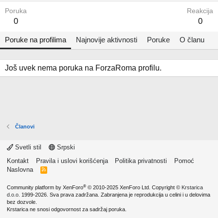
Poruka
Reakcija
0
0
Poruke na profilima
Najnovije aktivnosti
Poruke
O članu
Još uvek nema poruka na ForzaRoma profilu.
Članovi
Svetli stil
Srpski
Kontakt
Pravila i uslovi korišćenja
Politika privatnosti
Pomoć
Naslovna
R
S
S
®
Community platform by XenForo
© 2010-2025 XenForo Ltd.
Copyright ©
Krstarica
d.o.o.
1999-2026. Sva prava zadržana. Zabranjena je reprodukcija u celini i u delovima
bez dozvole.
Krstarica ne snosi odgovornost za sadržaj poruka.