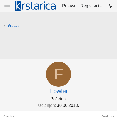
Prijava
Registracija
Članovi
F
Fowler
Početnik
Učlanjen
30.06.2013.
Poruka
Reakcija