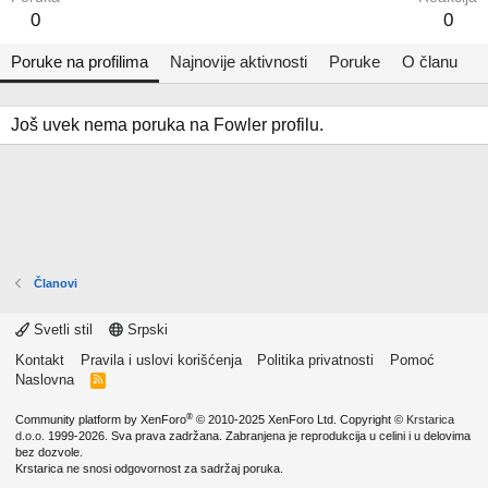
0
0
Poruke na profilima
Najnovije aktivnosti
Poruke
O članu
Još uvek nema poruka na Fowler profilu.
Članovi
Svetli stil
Srpski
Kontakt
Pravila i uslovi korišćenja
Politika privatnosti
Pomoć
Naslovna
R
S
S
®
Community platform by XenForo
© 2010-2025 XenForo Ltd.
Copyright ©
Krstarica
d.o.o.
1999-2026. Sva prava zadržana. Zabranjena je reprodukcija u celini i u delovima
bez dozvole.
Krstarica ne snosi odgovornost za sadržaj poruka.