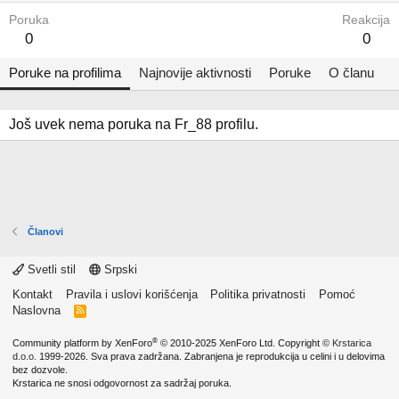
Poruka
Reakcija
0
0
Poruke na profilima
Najnovije aktivnosti
Poruke
O članu
Još uvek nema poruka na Fr_88 profilu.
Članovi
Svetli stil
Srpski
Kontakt
Pravila i uslovi korišćenja
Politika privatnosti
Pomoć
Naslovna
R
S
S
®
Community platform by XenForo
© 2010-2025 XenForo Ltd.
Copyright ©
Krstarica
d.o.o.
1999-2026. Sva prava zadržana. Zabranjena je reprodukcija u celini i u delovima
bez dozvole.
Krstarica ne snosi odgovornost za sadržaj poruka.