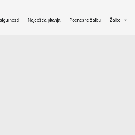
sigurnosti
Najćešća pitanja
Podnesite žalbu
Žalbe