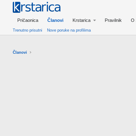
Pričaonica
Članovi
Krstarica
Pravilnik
O 
Trenutno prisutni
Nove poruke na profilima
Članovi