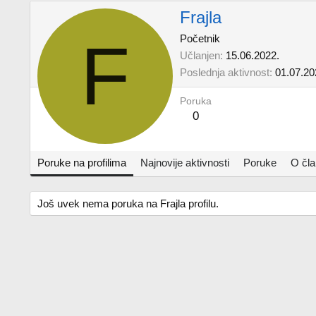
Frajla
F
Početnik
Učlanjen
15.06.2022.
Poslednja aktivnost
01.07.20
Poruka
0
Poruke na profilima
Najnovije aktivnosti
Poruke
O čl
Još uvek nema poruka na Frajla profilu.