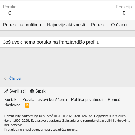
Poruka
Reakcija
0
0
Poruke na profilima
Najnovije aktivnosti
Poruke
O članu
Još uvek nema poruka na franziandBo profilu.
Članovi
Svetli stil
Srpski
Kontakt
Pravila i uslovi korišćenja
Politika privatnosti
Pomoć
Naslovna
R
S
S
®
Community platform by XenForo
© 2010-2025 XenForo Ltd.
Copyright ©
Krstarica
d.o.o.
1999-2026. Sva prava zadržana. Zabranjena je reprodukcija u celini i u delovima
bez dozvole.
Krstarica ne snosi odgovornost za sadržaj poruka.