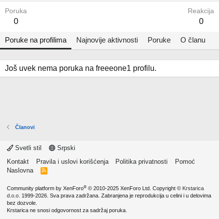
Poruka
Reakcija
0
0
Poruke na profilima
Najnovije aktivnosti
Poruke
O članu
Još uvek nema poruka na freeeone1 profilu.
Članovi
Svetli stil
Srpski
Kontakt
Pravila i uslovi korišćenja
Politika privatnosti
Pomoć
Naslovna
R
S
S
®
Community platform by XenForo
© 2010-2025 XenForo Ltd.
Copyright ©
Krstarica
d.o.o.
1999-2026. Sva prava zadržana. Zabranjena je reprodukcija u celini i u delovima
bez dozvole.
Krstarica ne snosi odgovornost za sadržaj poruka.