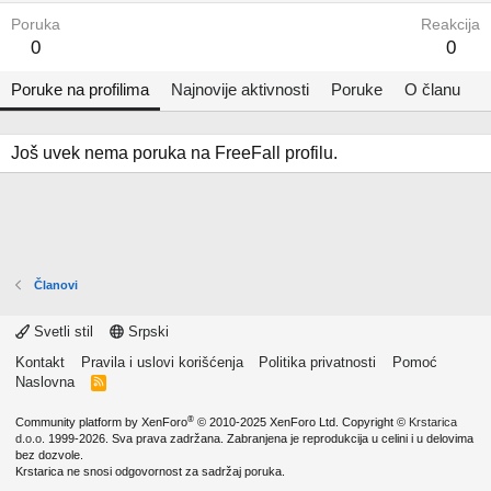
Poruka
Reakcija
0
0
Poruke na profilima
Najnovije aktivnosti
Poruke
O članu
Još uvek nema poruka na FreeFall profilu.
Članovi
Svetli stil
Srpski
Kontakt
Pravila i uslovi korišćenja
Politika privatnosti
Pomoć
Naslovna
R
S
S
®
Community platform by XenForo
© 2010-2025 XenForo Ltd.
Copyright ©
Krstarica
d.o.o.
1999-2026. Sva prava zadržana. Zabranjena je reprodukcija u celini i u delovima
bez dozvole.
Krstarica ne snosi odgovornost za sadržaj poruka.